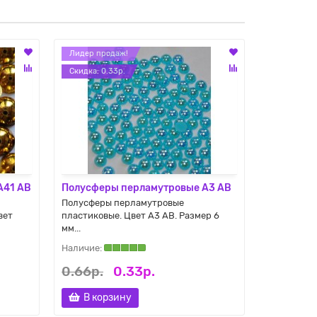
Лидер продаж!
Лидер про
Cкидка: 0.33р.
Cкидка: 0.
A41 AB
Полусферы перламутровые A3 AB
Полусфер
Полусферы перламутровые
Полусферы
вет
пластиковые. Цвет A3 AB. Размер 6
пластиковы
мм...
мм...
0.66р.
0.33р.
0.66р.
В корзину
В кор