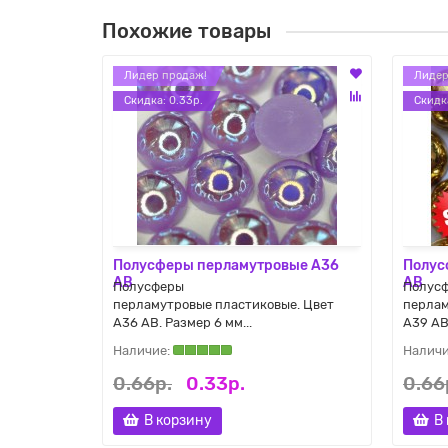
Похожие товары
Лидер продаж!
Лидер
Cкидка: 0.33р.
Cкидка
ые A24
Полусферы перламутровые A36
Полус
AB
AB
Полусферы
Полус
Размер 6
перламутровые пластиковые. Цвет
перлам
A36 AB. Размер 6 мм...
A39 AB.
0.66р.
0.33р.
0.66
В корзину
В