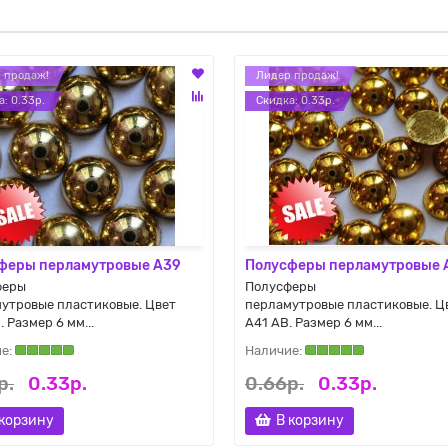
 продаж!
Лидер продаж!
: 0.33р.
Cкидка: 0.33р.
феры перламутровые A39
Полусферы перламутровые 
феры
Полусферы
утровые пластиковые. Цвет
перламутровые пластиковые. Ц
 Размер 6 мм...
A41 AB. Размер 6 мм...
р.
0.33р.
0.66р.
0.33р.
 корзину
В корзину