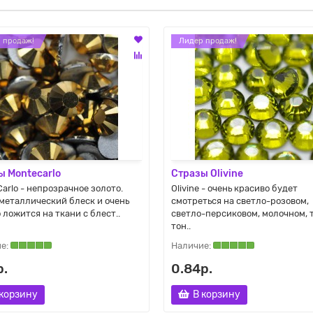
 продаж!
Лидер продаж!
ы Montecarlo
Стразы Olivine
Carlo - непрозрачное золото.
Olivine - очень красиво будет
металлический блеск и очень
смотреться на светло-розовом,
 ложится на ткани с блест..
светло-персиковом, молочном, 
тон..
р.
0.84р.
 корзину
В корзину