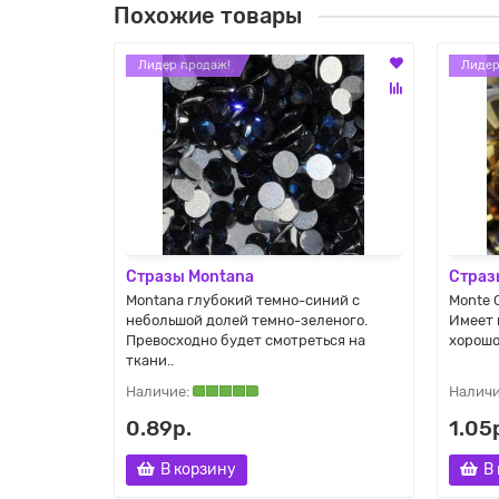
Похожие товары
Лидер продаж!
Лидер
Стразы Montana
Страз
учше всего
Montana глубокий темно-синий с
Monte 
а, зеленой
небольшой долей темно-зеленого.
Имеет 
Превосходно будет смотреться на
хорошо
ткани..
0.89р.
1.05
В корзину
В