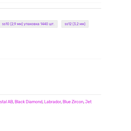
ss10 (2,9 мм) упаковка 1440 шт.
ss12 (3,2 мм)
stal AB
,
Black Diamond
,
Labrador
,
Blue Zircon
,
Jet